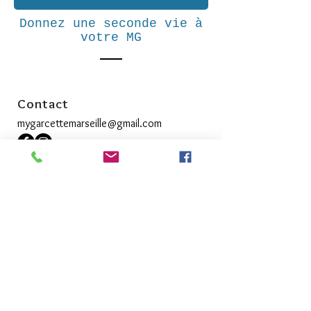
Donnez une seconde vie à
votre MG
Contact
mygarcettemarseille@gmail.com
A propos
Commande, livraison et retour
Mentions légales
Recevez nos nouvelles
>