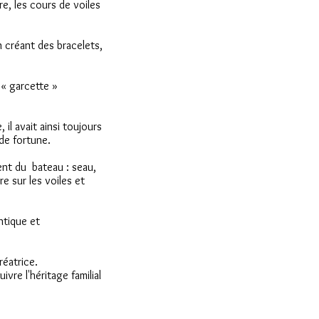
e, les cours de voiles
en créant des bracelets,
 « garcette »
 il avait ainsi toujours
de fortune.
ent du bateau : seau,
e sur les voiles et
ntique et
réatrice.
vre l'héritage familial