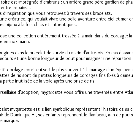
oire est imprégnée d’embruns : un arrière-grand-père gardien de phar
i entre copains…
 d’inspiration que vous retrouvez à travers ses bracelets.
d'une créatrice, qui voulait vivre une belle aventure entre ciel et mer 
des bijoux à la fois chics et authentiques.
se une collection entièrement tressée à la main dans du cordage: la
e en inox marin.
rigines dans le bracelet de survie du marin d’autrefois. En cas d’avarie,
 secours et une bonne longueur de bout pour imaginer une réparation 
tit cordage court qui sert le plus souvent à l'amarrage d'un équipem
ettes de ris sont de petites longueurs de cordages fins fixés à demeur
 partie inutilisée de la voile après une prise de ris.
seillaise d’adoption, mygarcette vous offre une traversée entre Atla
elet mygarcette est le lien symbolique représentant l'histoire de sa c
ir de Dominique H., ses enfants reprennent le flambeau, afin de poursui
le marque.