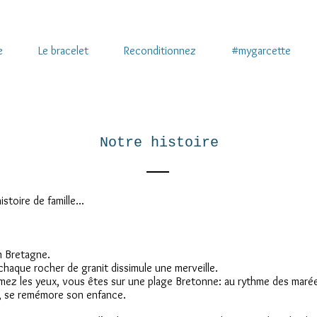
e
Le bracelet
Reconditionnez
#mygarcette
Notre histoire
stoire de famille...
n Bretagne.
haque rocher de granit dissimule une merveille.
rmez les yeux, vous êtes sur une plage Bretonne: au rythme des maré
e, se remémore son enfance.