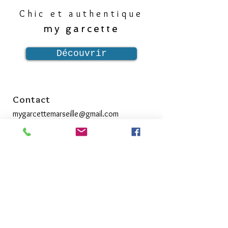
Chic et authentique
my garcette
Découvrir
Contact
mygarcettemarseille@gmail.com
A propos
Commande, livraison et retour
Mentions légales
Recevez nos nouvelles
>